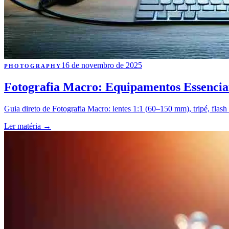
16 de novembro de 2025
PHOTOGRAPHY
Fotografia Macro: Equipamentos Essenciai
Guia direto de Fotografia Macro: lentes 1:1 (60–150 mm), tripé, flash 
Ler matéria
→