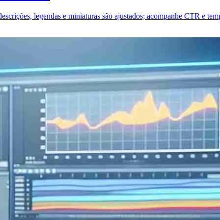
 descrições, legendas e miniaturas são ajustados; acompanhe CTR e tem