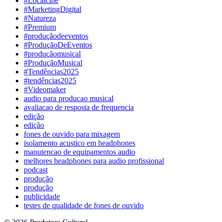
#Localcine
#MarketingDigital
#Natureza
#Premium
#produçãodeeventos
#ProduçãoDeEventos
#produçãomusical
#ProduçãoMusical
#Tendências2025
#tendências2025
#Videomaker
audio para producao musical
avaliacao de resposta de frequencia
edição
edição
fones de ouvido para mixagem
isolamento acustico em headphones
manutencao de equipamentos audio
melhores headphones para audio profissional
podcast
produção
produção
publicidade
testes de qualidade de fones de ouvido