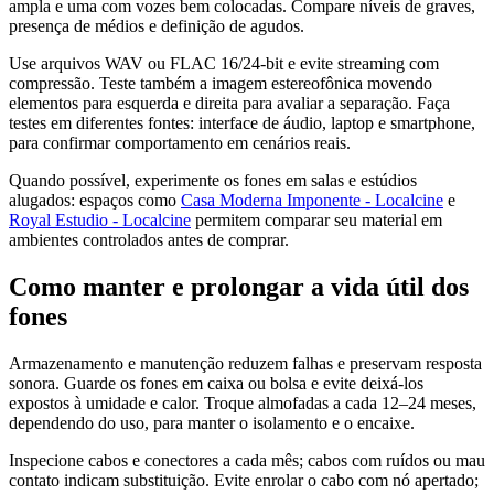
ampla e uma com vozes bem colocadas. Compare níveis de graves,
presença de médios e definição de agudos.
Use arquivos WAV ou FLAC 16/24-bit e evite streaming com
compressão. Teste também a imagem estereofônica movendo
elementos para esquerda e direita para avaliar a separação. Faça
testes em diferentes fontes: interface de áudio, laptop e smartphone,
para confirmar comportamento em cenários reais.
Quando possível, experimente os fones em salas e estúdios
alugados: espaços como
Casa Moderna Imponente - Localcine
e
Royal Estudio - Localcine
permitem comparar seu material em
ambientes controlados antes de comprar.
Como manter e prolongar a vida útil dos
fones
Armazenamento e manutenção reduzem falhas e preservam resposta
sonora. Guarde os fones em caixa ou bolsa e evite deixá-los
expostos à umidade e calor. Troque almofadas a cada 12–24 meses,
dependendo do uso, para manter o isolamento e o encaixe.
Inspecione cabos e conectores a cada mês; cabos com ruídos ou mau
contato indicam substituição. Evite enrolar o cabo com nó apertado;