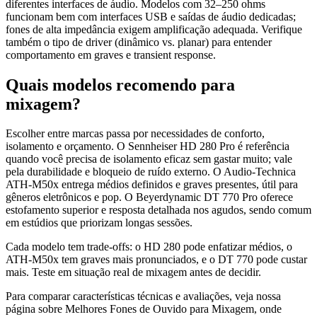
diferentes interfaces de áudio. Modelos com 32–250 ohms
funcionam bem com interfaces USB e saídas de áudio dedicadas;
fones de alta impedância exigem amplificação adequada. Verifique
também o tipo de driver (dinâmico vs. planar) para entender
comportamento em graves e transient response.
Quais modelos recomendo para
mixagem?
Escolher entre marcas passa por necessidades de conforto,
isolamento e orçamento. O Sennheiser HD 280 Pro é referência
quando você precisa de isolamento eficaz sem gastar muito; vale
pela durabilidade e bloqueio de ruído externo. O Audio-Technica
ATH-M50x entrega médios definidos e graves presentes, útil para
gêneros eletrônicos e pop. O Beyerdynamic DT 770 Pro oferece
estofamento superior e resposta detalhada nos agudos, sendo comum
em estúdios que priorizam longas sessões.
Cada modelo tem trade-offs: o HD 280 pode enfatizar médios, o
ATH-M50x tem graves mais pronunciados, e o DT 770 pode custar
mais. Teste em situação real de mixagem antes de decidir.
Para comparar características técnicas e avaliações, veja nossa
página sobre Melhores Fones de Ouvido para Mixagem, onde