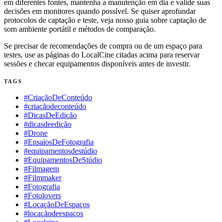
em diferentes fontes, mantenha a manutenção em dia e valide suas
decisões em monitores quando possível. Se quiser aprofundar
protocolos de captação e teste, veja nosso guia sobre captação de
som ambiente portátil e métodos de comparação.
Se precisar de recomendações de compra ou de um espaço para
testes, use as páginas do LocalCine citadas acima para reservar
sessões e checar equipamentos disponíveis antes de investir.
TAGS
#CriaçãoDeConteúdo
#criaçãodeconteúdo
#DicasDeEdição
#dicasdeedição
#Drone
#EnsaiosDeFotografia
#equipamentosdestúdio
#EquipamentosDeStúdio
#Filmagem
#Filmmaker
#Fotografia
#Fotolovers
#LocaçãoDeEspaços
#locaçãodeespaços