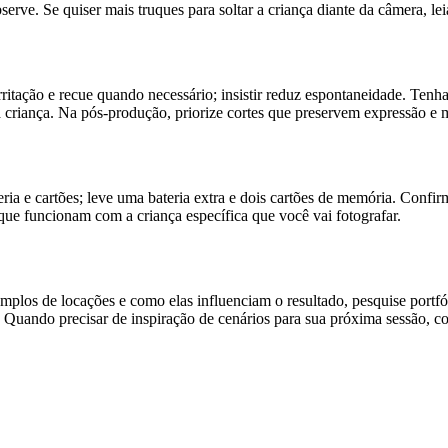
serve. Se quiser mais truques para soltar a criança diante da câmera, 
rritação e recue quando necessário; insistir reduz espontaneidade. Ten
da criança. Na pós-produção, priorize cortes que preservem expressão e 
ia e cartões; leve uma bateria extra e dois cartões de memória. Confir
ue funcionam com a criança específica que você vai fotografar.
emplos de locações e como elas influenciam o resultado, pesquise portfó
as. Quando precisar de inspiração de cenários para sua próxima sessão, 