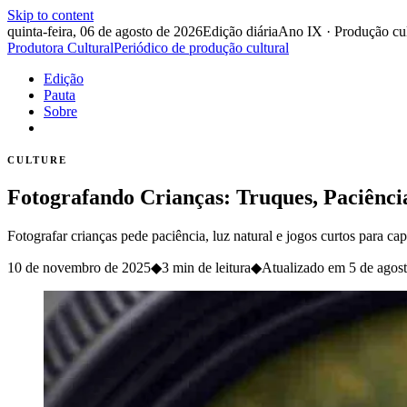
Skip to content
quinta-feira, 06 de agosto de 2026
Edição diária
Ano IX · Produção cul
Produtora Cultural
Periódico de produção cultural
Edição
Pauta
Sobre
CULTURE
Fotografando Crianças: Truques, Paciência
Fotografar crianças pede paciência, luz natural e jogos curtos para c
10 de novembro de 2025
◆
3 min de leitura
◆
Atualizado em
5 de agos