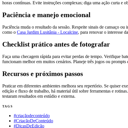
horas contínuas. Evite instruções complexas; diga uma ação curta e ob
Paciência e manejo emocional
Paciência muda o resultado da sessão. Respeite sinais de cansaço ou i
como o
Casa Jardim Lusitânia - Localcine
, para renovar o interesse 
Checklist prático antes de fotografar
Faça uma checagem rápida para evitar perdas de tempo. Verifique bater
funcionam melhor em muitos cenários. Planeje três jogos ou prompts q
Recursos e próximos passos
Praticar em diferentes ambientes melhora seu repertório. Se quiser ex
edição e fluxo de trabalho, há material útil sobre ferramentas e rotin
testaram resultados em estúdio e externa.
TAGS
#criaçãodeconteúdo
#CriaçãoDeConteúdo
#DicasDeEdição