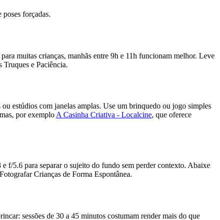
e poses forçadas.
; para muitas crianças, manhãs entre 9h e 11h funcionam melhor. Leve
s Truques e Paciência.
es ou estúdios com janelas amplas. Use um brinquedo ou jogo simples
timas, por exemplo
A Casinha Criativa - Localcine
, que oferece
 e f/5.6 para separar o sujeito do fundo sem perder contexto. Abaixe
ra Fotografar Crianças de Forma Espontânea.
brincar: sessões de 30 a 45 minutos costumam render mais do que