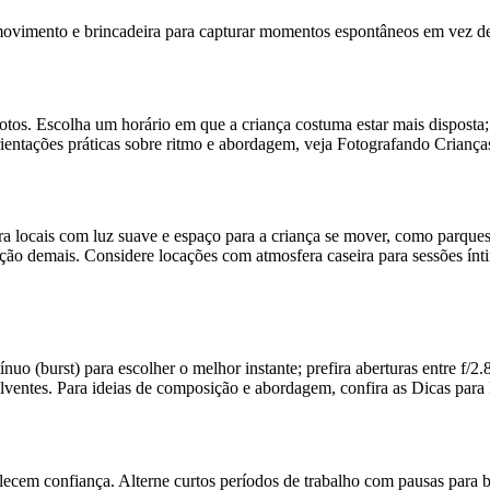
, movimento e brincadeira para capturar momentos espontâneos em vez d
fotos. Escolha um horário em que a criança costuma estar mais disposta
rientações práticas sobre ritmo e abordagem, veja Fotografando Criança
ira locais com luz suave e espaço para a criança se mover, como parqu
ção demais. Considere locações com atmosfera caseira para sessões ín
 (burst) para escolher o melhor instante; prefira aberturas entre f/2.8
nvolventes. Para ideias de composição e abordagem, confira as Dicas pa
ecem confiança. Alterne curtos períodos de trabalho com pausas para 