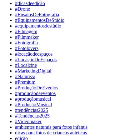
#dicasdeedição
#Drone
#EnsaiosDeFotografia
#EquipamentosDeStúdio
#equipamentosdestúdio
#Filmagem
#Filmmaker
#Fotografia
#Fotolovers
#locaçãodeespaços
#LocaçãoDeEspaços
#Localcine
#MarketingDigital
#Natureza
#Premium
#ProduçãoDeEventos
#produçãodeeventos
#produçãomusical
#ProduçãoMusical
#tendências2025
#Tendências2025
#Videomaker
ambientes naturais para fotos infantis
dicas para fotos de criancas auteticas
edição