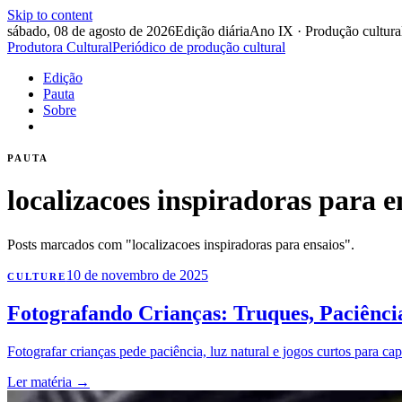
Skip to content
sábado, 08 de agosto de 2026
Edição diária
Ano IX · Produção cultura
Produtora Cultural
Periódico de produção cultural
Edição
Pauta
Sobre
PAUTA
localizacoes inspiradoras para e
Posts marcados com "localizacoes inspiradoras para ensaios".
10 de novembro de 2025
CULTURE
Fotografando Crianças: Truques, Paciência
Fotografar crianças pede paciência, luz natural e jogos curtos para c
Ler matéria
→