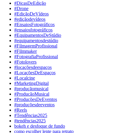
#DicasDeEdição
#Drone
#EdiçãoDeVídeos
#ediçãodevídeos
#EnsaiosFotográficos
#ensaiosfotográficos
#EquipamentosDeStúdio
#equipamentosdestúdio
#FilmagemProfissional
#Filmmaker
#FotografiaProfissional
#Fotolovers
#locaçõesdeespaços
#LocaçõesDeEspaços
#Localcine
#MarketingDigital
#produçãomusical
#ProduçãoMusical
#ProduçõesDeEventos
#produçõesdeeventos
#Reels
#Tendências2025
#tendências2025
bokeh e desfoque de fundo
como escolher lente para retrato