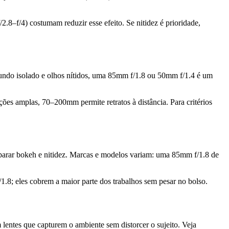
.8–f/4) costumam reduzir esse efeito. Se nitidez é prioridade,
a de fundo isolado e olhos nítidos, uma 85mm f/1.8 ou 50mm f/1.4 é um
ções amplas, 70–200mm permite retratos à distância. Para critérios
mparar bokeh e nitidez. Marcas e modelos variam: uma 85mm f/1.8 de
1.8; eles cobrem a maior parte dos trabalhos sem pesar no bolso.
entes que capturem o ambiente sem distorcer o sujeito. Veja