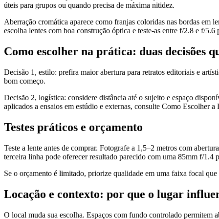
úteis para grupos ou quando precisa de máxima nitidez.
Aberração cromática aparece como franjas coloridas nas bordas em lent
escolha lentes com boa construção óptica e teste-as entre f/2.8 e f/5.
Como escolher na prática: duas decisões q
Decisão 1, estilo: prefira maior abertura para retratos editoriais e art
bom começo.
Decisão 2, logística: considere distância até o sujeito e espaço disp
aplicados a ensaios em estúdio e externas, consulte Como Escolher a 
Testes práticos e orçamento
Teste a lente antes de comprar. Fotografe a 1,5–2 metros com abertu
terceira linha pode oferecer resultado parecido com uma 85mm f/1.4
Se o orçamento é limitado, priorize qualidade em uma faixa focal que
Locação e contexto: por que o lugar influen
O local muda sua escolha. Espaços com fundo controlado permitem abe