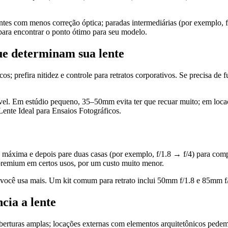
es com menos correção óptica; paradas intermediárias (por exemplo, f/2
6 para encontrar o ponto ótimo para seu modelo.
ue determinam sua lente
ísticos; prefira nitidez e controle para retratos corporativos. Se precis
onível. Em estúdio pequeno, 35–50mm evita ter que recuar muito; em loca
Lente Ideal para Ensaios Fotográficos.
ra máxima e depois pare duas casas (por exemplo, f/1.8 → f/4) para co
 premium em certos usos, por um custo muito menor.
 você usa mais. Um kit comum para retrato inclui 50mm f/1.8 e 85mm f/
cia a lente
rturas amplas; locações externas com elementos arquitetônicos pedem l