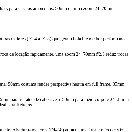
a padrão; para ensaios ambientais, 50mm ou uma zoom 24–70mm
.
turas maiores (f/1.4 a f/1.8) que geram bokeh e melhor performance
troca de locação rapidamente, uma zoom 24–70mm f/2.8 reduz trocas
 cena; 50mm costuma render perspectiva neutra em full-frame, 85mm
35mm para retratos de cabeça, 35–50mm para meio-corpo e 24–35mm
eal para Retratos.
ujeito. Aberturas menores (f/4–f/8) aumentam a área em foco e são