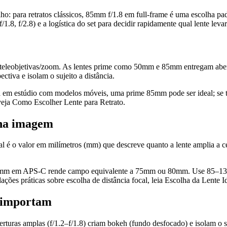
balho: para retratos clássicos, 85mm f/1.8 em full-frame é uma escolh
1.8, f/2.8) e a logística do set para decidir rapidamente qual lente levar
 e teleobjetivas/zoom. As lentes prime como 50mm e 85mm entregam aber
iva e isolam o sujeito a distância.
a em estúdio com modelos móveis, uma prime 85mm pode ser ideal; se 
 veja Como Escolher Lente para Retrato.
 na imagem
cal é o valor em milímetros (mm) que descreve quanto a lente amplia a
a 50mm em APS-C rende campo equivalente a 75mm ou 80mm. Use 85–1
ões práticas sobre escolha de distância focal, leia Escolha da Lente Id
e importam
rturas amplas (f/1.2–f/1.8) criam bokeh (fundo desfocado) e isolam o s