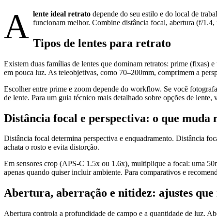
A
lente ideal retrato
depende do seu estilo e do local de tra
funcionam melhor. Combine distância focal, abertura (f/1.4, f/
Tipos de lentes para retrato
Existem duas famílias de lentes que dominam retratos: prime (fixas)
em pouca luz. As teleobjetivas, como 70–200mm, comprimem a perspect
Escolher entre prime e zoom depende do workflow. Se você fotograf
de lente. Para um guia técnico mais detalhado sobre opções de lente,
Distância focal e perspectiva: o que muda
Distância focal determina perspectiva e enquadramento. Distância fo
achata o rosto e evita distorção.
Em sensores crop (APS-C 1.5x ou 1.6x), multiplique a focal: um
apenas quando quiser incluir ambiente. Para comparativos e recomendaç
Abertura, aberração e nitidez: ajustes qu
Abertura controla a profundidade de campo e a quantidade de luz. Abe