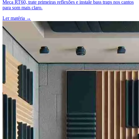
Meça RT60, trate primeiras reflexões e instale bass traps nos cantos
para som mais claro.
Ler matéria
→