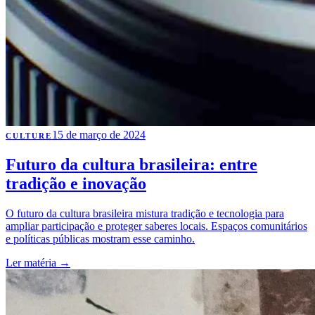
15 de março de 2024
CULTURE
Futuro da cultura brasileira: entre
tradição e inovação
O futuro da cultura brasileira mistura tradição e tecnologia para
ampliar participação e proteger saberes locais. Espaços comunitários
e políticas públicas mostram esse caminho.
Ler matéria
→