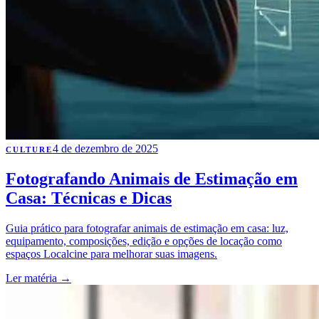
4 de dezembro de 2025
CULTURE
Fotografando Animais de Estimação em
Casa: Técnicas e Dicas
Guia prático para fotografar animais de estimação em casa: luz,
equipamento, composições, edição e opções de locação como
espaços Localcine para melhorar suas imagens.
Ler matéria
→