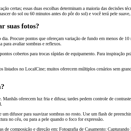
ção certas; essas duas escolhas determinam a maioria das decisões técn
scer do sol ou 60 minutos antes do pôr do sol) e você terá pele suave,
r suas fotos?
no dia. Procure pontos que ofereçam variação de fundo em menos de 10 m
a para avaliar sombras e reflexos.
pontos cobertos para trocas rápidas de equipamento. Para inspiração prá
aços listados no LocalCine; muitos oferecem múltiplos cenários sem gr
a?
Manhãs oferecem luz fria e difusa; tardes pedem controle de contraste;
l.
se um difusor para suavizar sombras no rosto. Use um flash de preench
xtura no céu, ou para a pele quando o foco for expressão.
nicas de composição e direção em: Fotografia de Casamento: Capturand