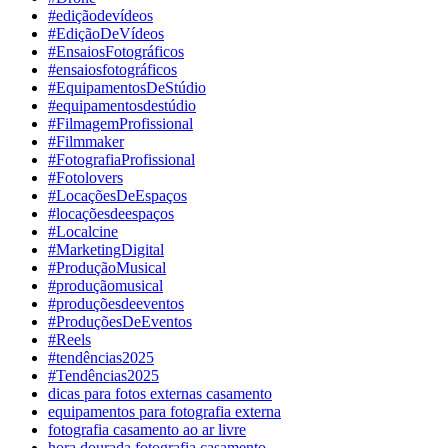
#ediçãodevídeos
#EdiçãoDeVídeos
#EnsaiosFotográficos
#ensaiosfotográficos
#EquipamentosDeStúdio
#equipamentosdestúdio
#FilmagemProfissional
#Filmmaker
#FotografiaProfissional
#Fotolovers
#LocaçõesDeEspaços
#locaçõesdeespaços
#Localcine
#MarketingDigital
#ProduçãoMusical
#produçãomusical
#produçõesdeeventos
#ProduçõesDeEventos
#Reels
#tendências2025
#Tendências2025
dicas para fotos externas casamento
equipamentos para fotografia externa
fotografia casamento ao ar livre
hora dourada fotografia casamento