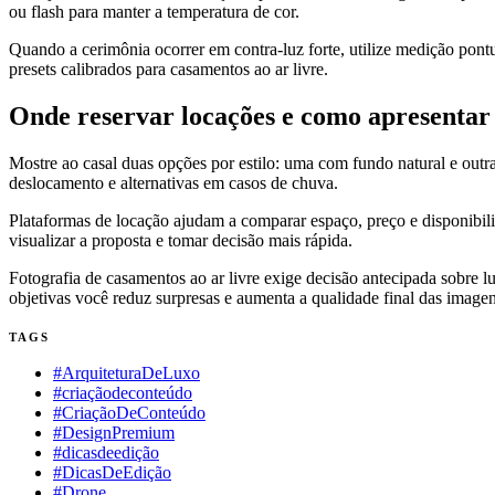
ou flash para manter a temperatura de cor.
Quando a cerimônia ocorrer em contra‑luz forte, utilize medição pon
presets calibrados para casamentos ao ar livre.
Onde reservar locações e como apresentar 
Mostre ao casal duas opções por estilo: uma com fundo natural e outra
deslocamento e alternativas em casos de chuva.
Plataformas de locação ajudam a comparar espaço, preço e disponibili
visualizar a proposta e tomar decisão mais rápida.
Fotografia de casamentos ao ar livre exige decisão antecipada sobre
objetivas você reduz surpresas e aumenta a qualidade final das imagen
TAGS
#ArquiteturaDeLuxo
#criaçãodeconteúdo
#CriaçãoDeConteúdo
#DesignPremium
#dicasdeedição
#DicasDeEdição
#Drone