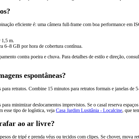
os?
mbinação eficiente é: uma câmera full-frame com boa performance em 
r 1,5 m.
ara 6–8 GB por hora de cobertura contínua.
amento contra poeira e chuva. Para detalhes de estilo e direção, cons
imagens espontâneas?
 para retratos. Combine 15 minutos para retratos formais e janelas de 5
s para minimizar deslocamentos imprevistos. Se o casal reserva espaço
esse tipo de logística, veja
Casa Jardim Lusitânia - Localcine
, que te
afar ao ar livre?
esos de tripé e prenda véus ou tecidos com clipes. Se chover, mova retr