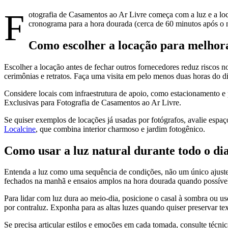
F
otografia de Casamentos ao Ar Livre começa com a luz e a loca
cronograma para a hora dourada (cerca de 60 minutos após o na
Como escolher a locação para melhora
Escolher a locação antes de fechar outros fornecedores reduz riscos 
cerimônias e retratos. Faça uma visita em pelo menos duas horas do di
Considere locais com infraestrutura de apoio, como estacionamento e 
Exclusivas para Fotografia de Casamentos ao Ar Livre.
Se quiser exemplos de locações já usadas por fotógrafos, avalie esp
Localcine
, que combina interior charmoso e jardim fotogênico.
Como usar a luz natural durante todo o di
Entenda a luz como uma sequência de condições, não um único ajuste. 
fechados na manhã e ensaios amplos na hora dourada quando possíve
Para lidar com luz dura ao meio-dia, posicione o casal à sombra ou u
por contraluz. Exponha para as altas luzes quando quiser preservar te
Se precisa articular estilos e emoções em cada tomada, consulte téc