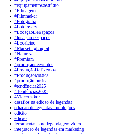
#equipamentosdestúdio
#Filmagem
#Filmmaker
#Fotografia
#Fotolovers
#LocaçãoDeEspaços
#locaçãodeespaços
#Localcine
#MarketingDigital
#Natureza
#Premium
#produçãodeeventos
#ProduçãoDeEventos
#ProduçãoMusical
#produçãomusical
#tendências2025
#Tendências2025
#Videomaker
desafios na edicao de legendas
ediacao de legendas multilngues
edição
edição
ferramentas para legendagem video
integracao de legendas em marketing