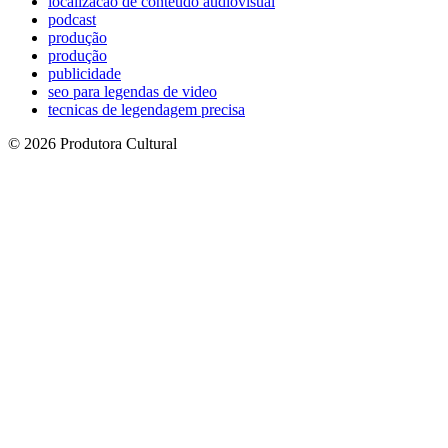
localizacao de conteudo audiovisual
podcast
produção
produção
publicidade
seo para legendas de video
tecnicas de legendagem precisa
© 2026 Produtora Cultural